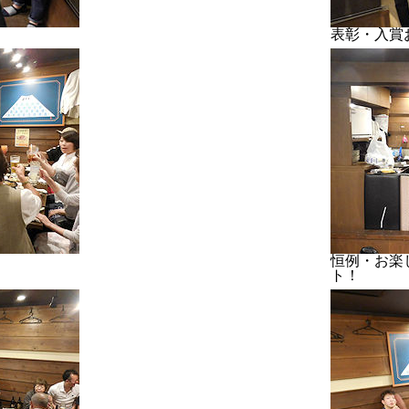
表彰・入賞
恒例・お楽
ト！