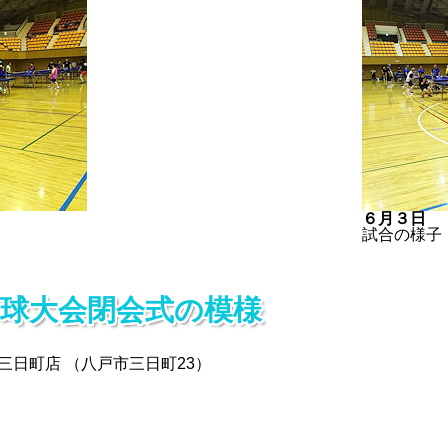
６月３日
試合の様子
球大会閉会式の模様
三日町店 （八戸市三日町23）